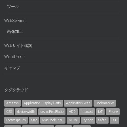
ツール
WebService
画像加工
Webサイト構築
WordPress
キャンプ
タグクラウド
Amazon
Application.DisplayAlerts
Application.Wait
Bookmarklet
CSS
device-width
devicePixelRatio
HDD
Intersect
IoT
iPhone
Lorem ipsum
Mac
MacBook PRO
MiChi
Python
Safari
SSD