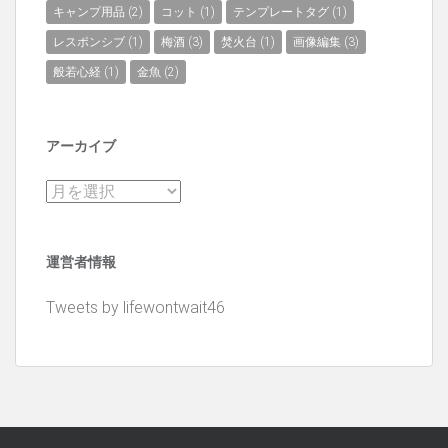
キャンプ用品
(2)
コット
(1)
テンプレートタグ
(1)
レスポンシブ
(1)
梅酒
(3)
焚火台
(1)
画像編集
(3)
般若心経
(1)
金魚
(2)
アーカイブ
ア
ー
カ
運営者情報
イ
ブ
Tweets by lifewontwait46