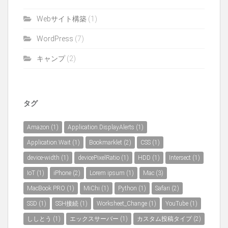
Webサイト構築
(1)
WordPress
(7)
キャンプ
(2)
タグ
Amazon
(1)
Application.DisplayAlerts
(1)
Application.Wait
(1)
Bookmarklet
(2)
CSS
(1)
device-width
(1)
devicePixelRatio
(1)
HDD
(1)
Intersect
(1)
IoT
(1)
iPhone
(2)
Lorem ipsum
(1)
Mac
(3)
MacBook PRO
(1)
MiChi
(1)
Python
(1)
Safari
(2)
SSD
(1)
SSH接続
(1)
Worksheet_Change
(1)
YouTube
(1)
ししとう
(1)
エックスサーバー
(1)
カスタム投稿タイプ
(2)