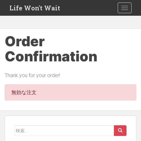
S
Life Won't Wait
TOGGLE
k
i
p
t
Order
o
m
Confirmation
a
i
n
Thank you for your order!
c
o
無効な注文
n
t
e
n
検
t
索: