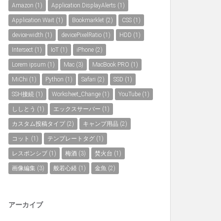
Amazon
(1)
Application.DisplayAlerts
(1)
Application.Wait
(1)
Bookmarklet
(2)
CSS
(1)
device-width
(1)
devicePixelRatio
(1)
HDD
(1)
Intersect
(1)
IoT
(1)
iPhone
(2)
Lorem ipsum
(1)
Mac
(3)
MacBook PRO
(1)
MiChi
(1)
Python
(1)
Safari
(2)
SSD
(1)
SSH接続
(1)
Worksheet_Change
(1)
YouTube
(1)
ししとう
(1)
エックスサーバー
(1)
カスタム投稿タイプ
(2)
キャンプ用品
(2)
コット
(1)
テンプレートタグ
(1)
レスポンシブ
(1)
梅酒
(3)
焚火台
(1)
画像編集
(3)
般若心経
(1)
金魚
(2)
アーカイブ