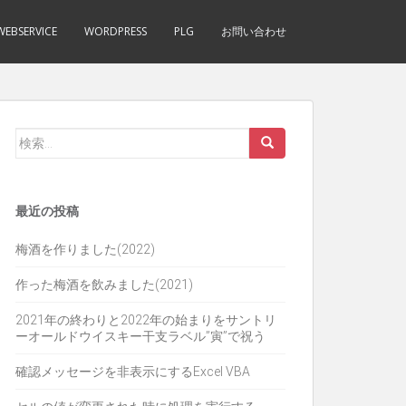
WEBSERVICE
WORDPRESS
PLG
お問い合わせ
検
索:
最近の投稿
梅酒を作りました(2022)
作った梅酒を飲みました(2021)
2021年の終わりと2022年の始まりをサントリ
ーオールドウイスキー干支ラベル”寅”で祝う
確認メッセージを非表示にするExcel VBA