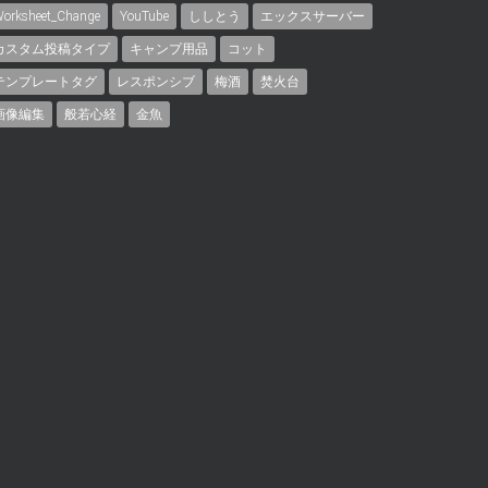
orksheet_Change
YouTube
ししとう
エックスサーバー
カスタム投稿タイプ
キャンプ用品
コット
テンプレートタグ
レスポンシブ
梅酒
焚火台
画像編集
般若心経
金魚