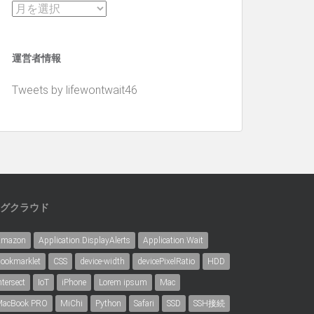
ア
ー
カ
運営者情報
イ
ブ
Tweets by lifewontwait46
グクラウド
Amazon
Application.DisplayAlerts
Application.Wait
ookmarklet
CSS
device-width
devicePixelRatio
HDD
ntersect
IoT
iPhone
Lorem ipsum
Mac
acBook PRO
MiChi
Python
Safari
SSD
SSH接続