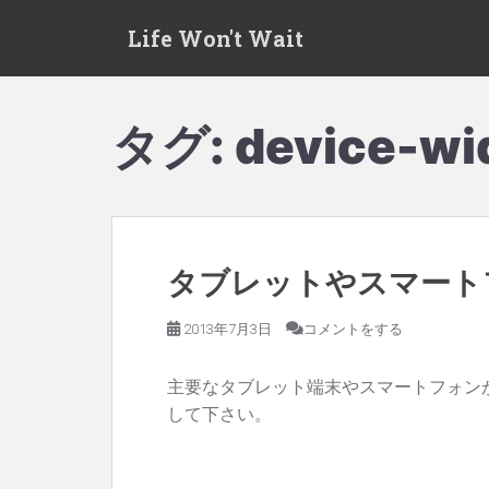
S
Life Won't Wait
k
i
p
t
タグ:
device-wi
o
m
a
i
n
タブレットやスマートフォ
c
o
2013年7月3日
コメントをする
n
t
主要なタブレット端末やスマートフォンが返す
e
して下さい。
n
t