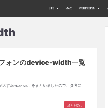
LIFE
MAC
WEBDESIGN
dth
ンのdevice-width一覧
device-widthをまとめましたので、参考に
続きを読む