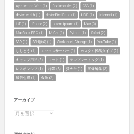
Application.Wait
(1)
Bookmarklet
(2)
CSS
(1)
device-width
(1)
devicePixelRatio
(1)
HDD
(1)
Intersect
(1)
IoT
(1)
iPhone
(2)
Lorem ipsum
(1)
Mac
(3)
MacBook PRO
(1)
MiChi
(1)
Python
(1)
Safari
(2)
SSD
(1)
SSH接続
(1)
Worksheet_Change
(1)
YouTube
(1)
ししとう
(1)
エックスサーバー
(1)
カスタム投稿タイプ
(2)
キャンプ用品
(2)
コット
(1)
テンプレートタグ
(1)
レスポンシブ
(1)
梅酒
(3)
焚火台
(1)
画像編集
(3)
般若心経
(1)
金魚
(2)
アーカイブ
ア
ー
カ