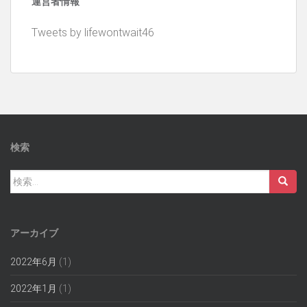
運営者情報
イ
ブ
Tweets by lifewontwait46
検索
検
索:
アーカイブ
2022年6月
(1)
2022年1月
(1)