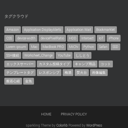
タグクラウド
Amazon
Application.DisplayAlerts
Application.Wait
Bookmarklet
CSS
device-width
devicePixelRatio
HDD
Intersect
IoT
iPhone
Lorem ipsum
Mac
MacBook PRO
MiChi
Python
Safari
SSD
SSH接続
Worksheet_Change
YouTube
ししとう
エックスサーバー
カスタム投稿タイプ
キャンプ用品
コット
テンプレートタグ
レスポンシブ
梅酒
焚火台
画像編集
般若心経
金魚
HOME
PRIVACY POLICY
sparkling Theme by
Colorlib
Powered by
WordPress