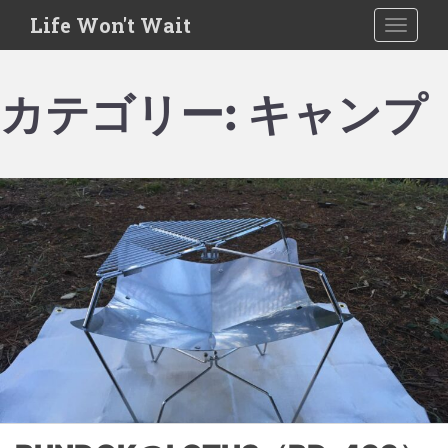
S
Life Won't Wait
TOGGLE
k
i
p
カテゴリー:
キャンプ
t
o
m
a
i
n
c
o
n
t
e
n
t