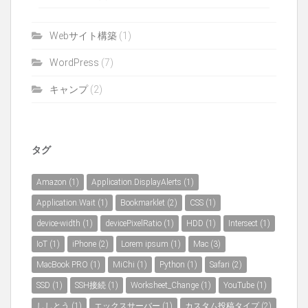
Webサイト構築
(1)
WordPress
(7)
キャンプ
(2)
タグ
Amazon
(1)
Application.DisplayAlerts
(1)
Application.Wait
(1)
Bookmarklet
(2)
CSS
(1)
device-width
(1)
devicePixelRatio
(1)
HDD
(1)
Intersect
(1)
IoT
(1)
iPhone
(2)
Lorem ipsum
(1)
Mac
(3)
MacBook PRO
(1)
MiChi
(1)
Python
(1)
Safari
(2)
SSD
(1)
SSH接続
(1)
Worksheet_Change
(1)
YouTube
(1)
ししとう
(1)
エックスサーバー
(1)
カスタム投稿タイプ
(2)