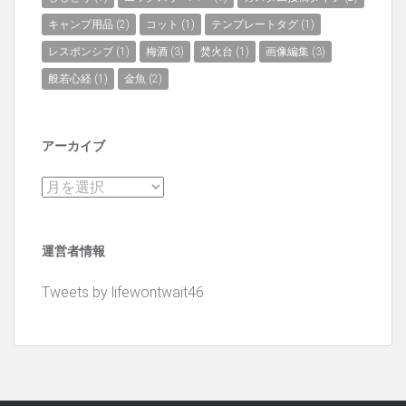
キャンプ用品
(2)
コット
(1)
テンプレートタグ
(1)
レスポンシブ
(1)
梅酒
(3)
焚火台
(1)
画像編集
(3)
般若心経
(1)
金魚
(2)
アーカイブ
ア
ー
カ
運営者情報
イ
ブ
Tweets by lifewontwait46