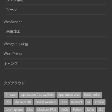
ツール
WebService
画像加工
Webサイト構築
WordPress
キャンプ
タグクラウド
Amazon
Application.DisplayAlerts
Application.Wait
Bookmarklet
CSS
device-width
devicePixelRatio
HDD
Intersect
IoT
iPhone
Lorem ipsum
Mac
MacBook PRO
MiChi
Python
Safari
SSD