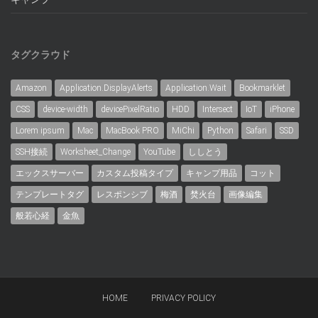
タグクラウド
Amazon
Application.DisplayAlerts
Application.Wait
Bookmarklet
CSS
device-width
devicePixelRatio
HDD
Intersect
IoT
iPhone
Lorem ipsum
Mac
MacBook PRO
MiChi
Python
Safari
SSD
SSH接続
Worksheet_Change
YouTube
ししとう
エックスサーバー
カスタム投稿タイプ
キャンプ用品
コット
テンプレートタグ
レスポンシブ
梅酒
焚火台
画像編集
般若心経
金魚
HOME
PRIVACY POLICY