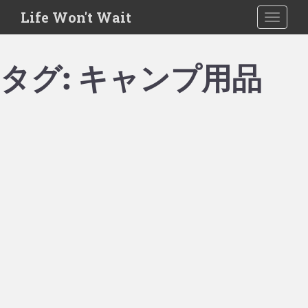
S
Life Won't Wait
TOGGLE
k
i
p
タグ:
キャンプ用品
t
o
m
a
i
n
c
o
n
t
e
n
t