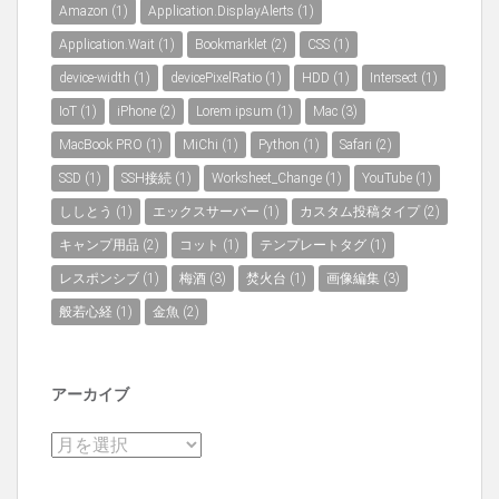
Amazon
(1)
Application.DisplayAlerts
(1)
Application.Wait
(1)
Bookmarklet
(2)
CSS
(1)
device-width
(1)
devicePixelRatio
(1)
HDD
(1)
Intersect
(1)
IoT
(1)
iPhone
(2)
Lorem ipsum
(1)
Mac
(3)
MacBook PRO
(1)
MiChi
(1)
Python
(1)
Safari
(2)
SSD
(1)
SSH接続
(1)
Worksheet_Change
(1)
YouTube
(1)
ししとう
(1)
エックスサーバー
(1)
カスタム投稿タイプ
(2)
キャンプ用品
(2)
コット
(1)
テンプレートタグ
(1)
レスポンシブ
(1)
梅酒
(3)
焚火台
(1)
画像編集
(3)
般若心経
(1)
金魚
(2)
アーカイブ
ア
ー