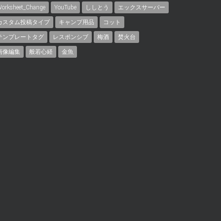
orksheet_Change
YouTube
ししとう
エックスサーバー
カスタム投稿タイプ
キャンプ用品
コット
テンプレートタグ
レスポンシブ
梅酒
焚火台
画像編集
般若心経
金魚