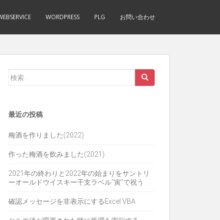
WEBSERVICE
WORDPRESS
PLG
お問い合わせ
検
索:
最近の投稿
梅酒を作りました(2022)
作った梅酒を飲みました(2021)
2021年の終わりと2022年の始まりをサントリ
ーオールドウイスキー干支ラベル”寅”で祝う
確認メッセージを非表示にするExcel VBA