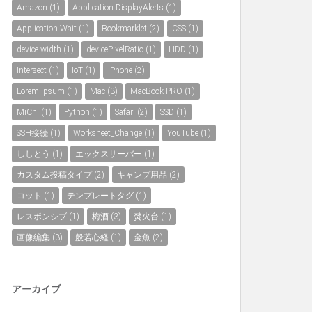
Amazon
(1)
Application.DisplayAlerts
(1)
Application.Wait
(1)
Bookmarklet
(2)
CSS
(1)
device-width
(1)
devicePixelRatio
(1)
HDD
(1)
Intersect
(1)
IoT
(1)
iPhone
(2)
Lorem ipsum
(1)
Mac
(3)
MacBook PRO
(1)
MiChi
(1)
Python
(1)
Safari
(2)
SSD
(1)
SSH接続
(1)
Worksheet_Change
(1)
YouTube
(1)
ししとう
(1)
エックスサーバー
(1)
カスタム投稿タイプ
(2)
キャンプ用品
(2)
コット
(1)
テンプレートタグ
(1)
レスポンシブ
(1)
梅酒
(3)
焚火台
(1)
画像編集
(3)
般若心経
(1)
金魚
(2)
アーカイブ