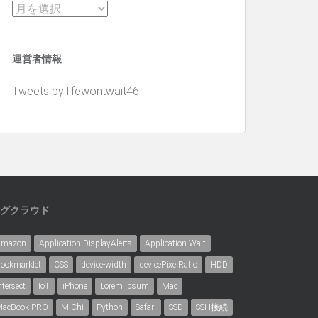
ア
ー
カ
運営者情報
イ
ブ
Tweets by lifewontwait46
グクラウド
Amazon
Application.DisplayAlerts
Application.Wait
ookmarklet
CSS
device-width
devicePixelRatio
HDD
ntersect
IoT
iPhone
Lorem ipsum
Mac
acBook PRO
MiChi
Python
Safari
SSD
SSH接続