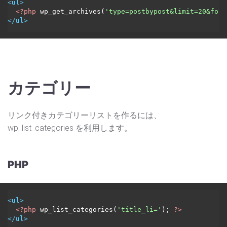
<
ul
>
<?php
 wp_get_archives(
'type=postbypost&limit=20&form
</
ul
>
カテゴリー
リンク付きカテゴリーリストを作るには、
wp_list_categories を利用します。
PHP
<
ul
>
<?php
 wp_list_categories(
'title_li='
); 
?>
</
ul
>