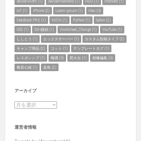
device-width
(1)
devicePixelRatio
(1)
HDD
(1)
Intersect
(1)
IoT
(1)
iPhone
(2)
Lorem ipsum
(1)
Mac
(3)
MacBook PRO
(1)
MiChi
(1)
Python
(1)
Safari
(2)
SSD
(1)
SSH接続
(1)
Worksheet_Change
(1)
YouTube
(1)
ししとう
(1)
エックスサーバー
(1)
カスタム投稿タイプ
(2)
キャンプ用品
(2)
コット
(1)
テンプレートタグ
(1)
レスポンシブ
(1)
梅酒
(3)
焚火台
(1)
画像編集
(3)
般若心経
(1)
金魚
(2)
アーカイブ
ア
ー
カ
運営者情報
イ
ブ