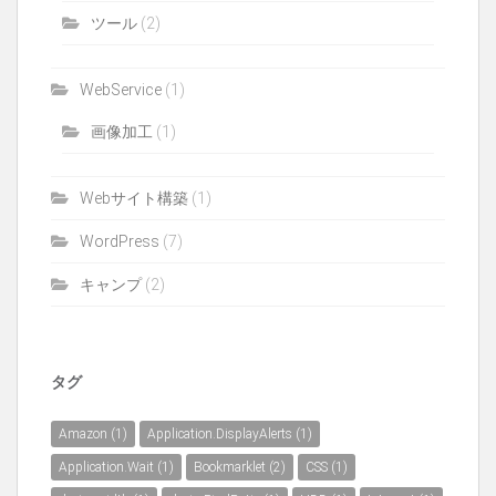
ツール
(2)
WebService
(1)
画像加工
(1)
Webサイト構築
(1)
WordPress
(7)
キャンプ
(2)
タグ
Amazon
(1)
Application.DisplayAlerts
(1)
Application.Wait
(1)
Bookmarklet
(2)
CSS
(1)