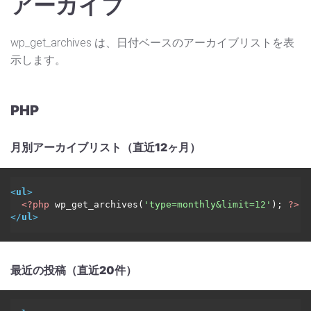
アーカイブ
wp_get_archives は、日付ベースのアーカイブリストを表
示します。
PHP
月別アーカイブリスト（直近12ヶ月）
<
ul
>
<?php
 wp_get_archives(
'type=monthly&limit=12'
); 
?>
</
ul
>
最近の投稿（直近20件）