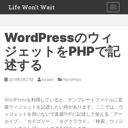
S
Life Won't Wait
TOGGLE
k
i
p
t
WordPressのウィ
o
m
ジェットをPHPで記
a
述する
i
n
c
2014年3月27日
kwackr
WordPress
o
n
t
WordPressを利用していると、テンプレートファイルに直
e
接ウィジェットを記述したい時があります。ここでは、ウ
n
ィジェットを用いないで直接PHPに記述して使える「アー
t
カイブ」「カテゴリー」「タグクラウド」「検索」ウィジ