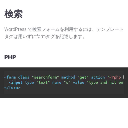
検索
WordPress で検索フォームを利用するには、テンプレート
タグは用いずにformタグを記述します。
PHP
<
form
class
=
"searchform"
method
=
"get"
action
=
"
<?php
 bl
<
input
type
=
"text"
name
=
"s"
value
=
"type and hit ente
</
form
>