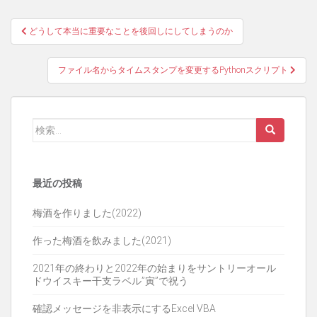
投
どうして本当に重要なことを後回しにしてしまうのか
稿
ファイル名からタイムスタンプを変更するPythonスクリプト
ナ
ビ
ゲ
検
索:
ー
シ
最近の投稿
ョ
梅酒を作りました(2022)
ン
作った梅酒を飲みました(2021)
2021年の終わりと2022年の始まりをサントリーオール
ドウイスキー干支ラベル”寅”で祝う
確認メッセージを非表示にするExcel VBA