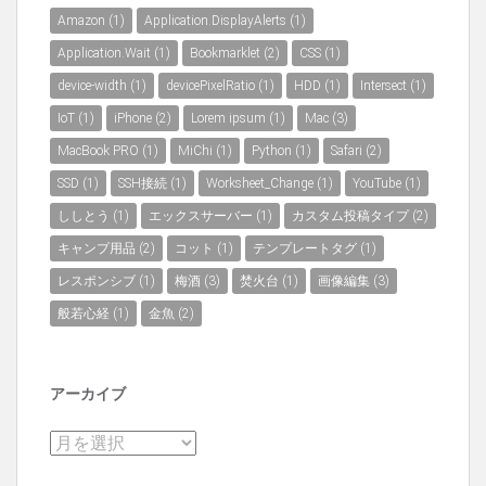
Amazon
(1)
Application.DisplayAlerts
(1)
Application.Wait
(1)
Bookmarklet
(2)
CSS
(1)
device-width
(1)
devicePixelRatio
(1)
HDD
(1)
Intersect
(1)
IoT
(1)
iPhone
(2)
Lorem ipsum
(1)
Mac
(3)
MacBook PRO
(1)
MiChi
(1)
Python
(1)
Safari
(2)
SSD
(1)
SSH接続
(1)
Worksheet_Change
(1)
YouTube
(1)
ししとう
(1)
エックスサーバー
(1)
カスタム投稿タイプ
(2)
キャンプ用品
(2)
コット
(1)
テンプレートタグ
(1)
レスポンシブ
(1)
梅酒
(3)
焚火台
(1)
画像編集
(3)
般若心経
(1)
金魚
(2)
アーカイブ
ア
ー