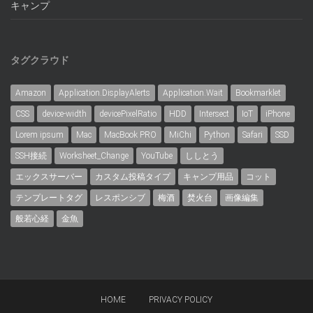
キャンプ
タグクラウド
Amazon
Application.DisplayAlerts
Application.Wait
Bookmarklet
CSS
device-width
devicePixelRatio
HDD
Intersect
IoT
iPhone
Lorem ipsum
Mac
MacBook PRO
MiChi
Python
Safari
SSD
SSH接続
Worksheet_Change
YouTube
ししとう
エックスサーバー
カスタム投稿タイプ
キャンプ用品
コット
テンプレートタグ
レスポンシブ
梅酒
焚火台
画像編集
般若心経
金魚
HOME
PRIVACY POLICY