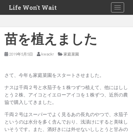
S
Life Won't Wait
TOGGLE
k
i
p
t
苗を植えました
o
m
2019年5月5日
kwackr
家庭菜園
a
i
n
さて、今年も家庭菜園をスタートさせました。
c
o
ナスは千両２号と水茄子を１株つずつ植えて、他にはしし
n
とう２株、アイコとイエローアイコを１株ずつ、近所の農
t
協で購入してきました。
e
千両２号はスーパーでよく見るあの長丸のやつで、水茄子
n
というのは水分を多く含んでおり、浅漬けにすると美味し
t
いそうです。また、酒好きには外せないししとうと甘みの