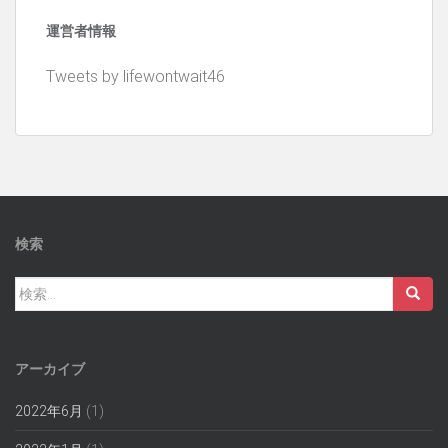
カ
運営者情報
イ
ブ
Tweets by lifewontwait46
検索
検
索:
アーカイブ
2022年6月
(1)