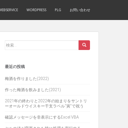
WEBSERVICE
WORDPRESS
PLG
お問い合わせ
検
索:
最近の投稿
梅酒を作りました(2022)
作った梅酒を飲みました(2021)
2021年の終わりと2022年の始まりをサントリ
ーオールドウイスキー干支ラベル”寅”で祝う
確認メッセージを非表示にするExcel VBA