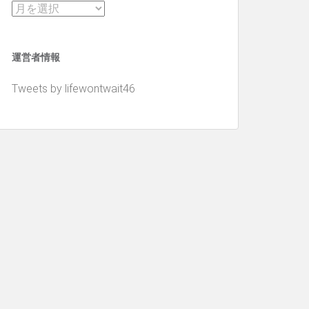
ア
ー
カ
運営者情報
イ
ブ
Tweets by lifewontwait46