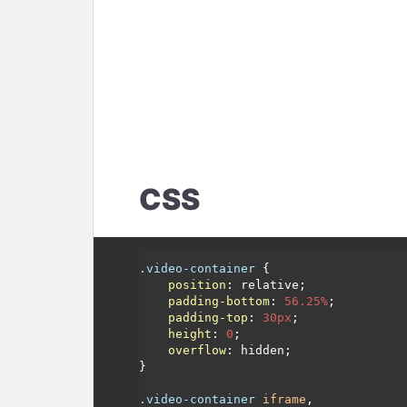
CSS
.video-container
 {

position
: relative;

padding-bottom
: 
56.25%
;

padding-top
: 
30px
;

height
: 
0
;

overflow
: hidden;

}

.video-container
iframe