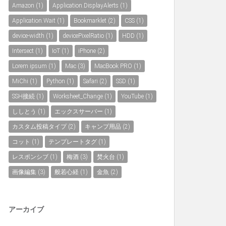
Amazon
(1)
Application.DisplayAlerts
(1)
Application.Wait
(1)
Bookmarklet
(2)
CSS
(1)
device-width
(1)
devicePixelRatio
(1)
HDD
(1)
Intersect
(1)
IoT
(1)
iPhone
(2)
Lorem ipsum
(1)
Mac
(3)
MacBook PRO
(1)
MiChi
(1)
Python
(1)
Safari
(2)
SSD
(1)
SSH接続
(1)
Worksheet_Change
(1)
YouTube
(1)
ししとう
(1)
エックスサーバー
(1)
カスタム投稿タイプ
(2)
キャンプ用品
(2)
コット
(1)
テンプレートタグ
(1)
レスポンシブ
(1)
梅酒
(3)
焚火台
(1)
画像編集
(3)
般若心経
(1)
金魚
(2)
アーカイブ