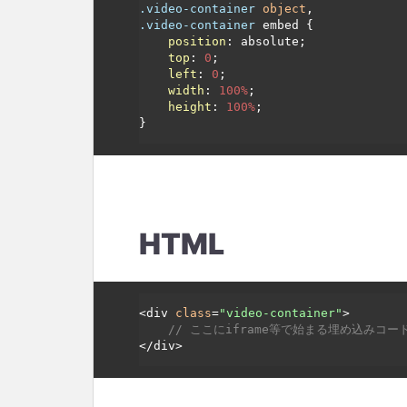
.video-container
object
.video-container
 embed {

position
: absolute;

top
: 
0
;

left
: 
0
;

width
: 
100%
;

height
: 
100%
;

HTML
<div 
class
=
"video-container"
>

// ここにiframe等で始まる埋め込みコー