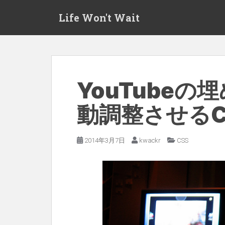
S
Life Won't Wait
k
i
p
t
o
m
YouTube
a
動調整させるC
i
n
c
2014年3月7日
kwackr
CSS
o
n
t
e
n
t