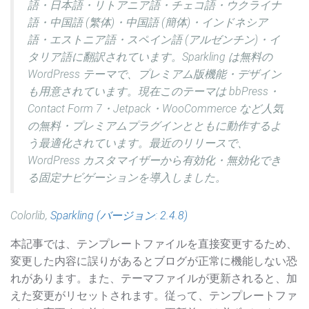
語・日本語・リトアニア語・チェコ語・ウクライナ
語・中国語 (繁体)・中国語 (簡体)・インドネシア
語・エストニア語・スペイン語 (アルゼンチン)・イ
タリア語に翻訳されています。Sparkling は無料の
WordPress テーマで、プレミアム版機能・デザイン
も用意されています。現在このテーマは bbPress・
Contact Form 7・Jetpack・WooCommerce など人気
の無料・プレミアムプラグインとともに動作するよ
う最適化されています。最近のリリースで、
WordPress カスタマイザーから有効化・無効化でき
る固定ナビゲーションを導入しました。
Colorlib,
Sparkling (バージョン: 2.4.8)
本記事では、テンプレートファイルを直接変更するため、
変更した内容に誤りがあるとブログが正常に機能しない恐
れがあります。また、テーマファイルが更新されると、加
えた変更がリセットされます。従って、テンプレートファ