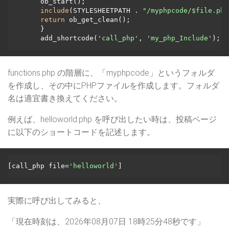
	ob_start();

include
(STYLESHEETPATH . 
"/myphpcode/
$file
.php
return
 ob_get_clean();

	}

	add_shortcode(
'call_php'
, 
'my_php_Include'
functions.php の階層に、「myphpcode」というフォルダ
を作成し、その中にPHPファイルを作成します。フォルダ
名は適宜書き換えてください。
例えば、helloworld.php を呼び出したい時は、投稿ページ
に以下のショートコードを記述します。
[call_php file=
'helloworld'
]
実際に呼び出してみると、
「現在時刻は、2026年08月07日 18時25分48秒です」