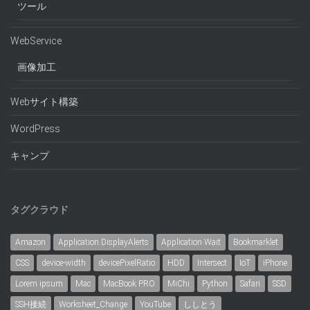
ツール
WebService
画像加工
Webサイト構築
WordPress
キャンプ
タグクラウド
Amazon
Application.DisplayAlerts
Application.Wait
Bookmarklet
CSS
device-width
devicePixelRatio
HDD
Intersect
IoT
iPhone
Lorem ipsum
Mac
MacBook PRO
MiChi
Python
Safari
SSD
SSH接続
Worksheet_Change
YouTube
ししとう