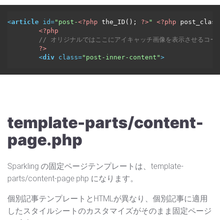
<
article
id
=
"post-
<?php
 the_ID(); 
?>
"
<?php
 post_class
<?php
// オリジナルではここにアイキャッチ画像を表示させるコー
?>
<
div
class
=
"post-inner-content"
>
template-parts/content-
page.php
Sparkling の固定ページテンプレートは、template-
parts/content-page.php になります。
個別記事テンプレートとHTMLが異なり、個別記事に適用
したスタイルシートのカスタマイズがそのまま固定ページ