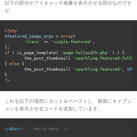
以下の部分がアイキャッチ画像を表示させる部分なのです
が、
<?php
$featured_image_args
 = 
array
(

'class'
 => 
'single-featured'
,

if
 ( is_page_template( 
'page-fullwidth.php'
 ) ) {

	the_post_thumbnail( 
'sparkling-featured-fullwi
} 
else
 {

	the_post_thumbnail( 
'sparkling-featured'
, 
$fea
?>
これを以下の場所にカット＆ペーストし、最後にキャプシ
ョンを表示させるコードを追加しています。
</
div
>
<!-- .entry-meta -->