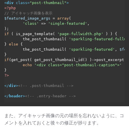
<
div
class
=
"post-thumbnail"
>
<?php
// アイキャッチ画像を表示
$featured_image_args
 = 
array
(

'class'
 => 
'single-featured'
,

if
 ( is_page_template( 
'page-fullwidth.php'
 ) ) {

	the_post_thumbnail( 
'sparkling-featured-fullwi
} 
else
 {

	the_post_thumbnail( 
'sparkling-featured'
, 
$fea
if
(get_post( get_post_thumbnail_id() )->post_excerpt) {
echo
'<div class="post-thumbnail-caption">'
 . 
?>
</
div
>
<!-- .post-thumbnail -->
</
header
>
<!-- .entry-header -->
また、アイキャッチ画像の元の場所を忘れないように、コ
メントを入れておくと後々の修正が捗ります。