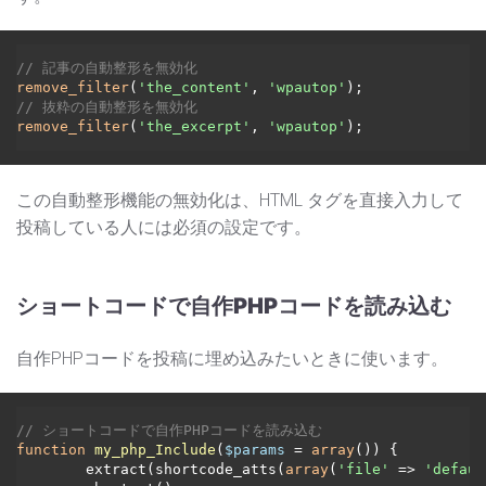
// 記事の自動整形を無効化
remove_filter
(
'the_content'
, 
'wpautop'
// 抜粋の自動整形を無効化
remove_filter
(
'the_excerpt'
, 
'wpautop'
この自動整形機能の無効化は、HTML タグを直接入力して
投稿している人には必須の設定です。
ショートコードで自作PHPコードを読み込む
自作PHPコードを投稿に埋め込みたいときに使います。
// ショートコードで自作PHPコードを読み込む
function
my_php_Include
(
$params
 = 
array
(
)
) 
{

	extract(shortcode_atts(
array
(
'file'
 => 
'defaul