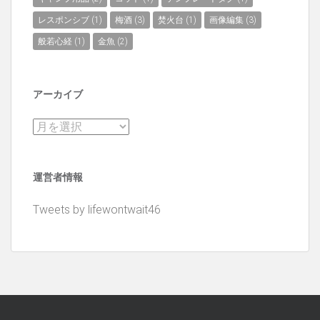
レスポンシブ
(1)
梅酒
(3)
焚火台
(1)
画像編集
(3)
般若心経
(1)
金魚
(2)
アーカイブ
ア
ー
カ
運営者情報
イ
ブ
Tweets by lifewontwait46