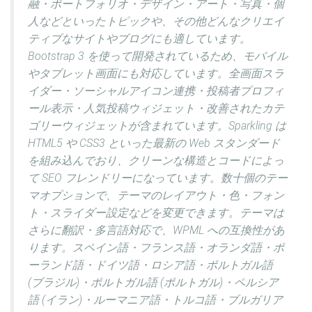
融・ポートフォリオ・デザイン・アート・写真・個
人などといったトピックや、その他どんなクリエイ
ティブなサイトやブログにも適しています。
Bootstrap 3 を使って開発されているため、モバイル
やタブレット画面にも対応しています。全画面スラ
イダー・ソーシャルアイコン連携・投稿者プロフィ
ール表示・人気投稿ウィジェット・改善されたカテ
ゴリーウィジェットが含まれています。Sparkling は
HTML5 や CSS3 といった最新の Web スタンダード
を組み込んでおり、クリーンな構造とコードによっ
て SEO フレンドリーになっています。数十個のテー
マオプションで、テーマのレイアウト・色・フォン
ト・スライダー設定などを変更できます。テーマは
さらに翻訳・多言語対応で、WPML への互換性があ
ります。スペイン語・フランス語・オランダ語・ポ
ーランド語・ドイツ語・ロシア語・ポルトガル語
(ブラジル)・ポルトガル語 (ポルトガル)・ペルシア
語 (イラン)・ルーマニア語・トルコ語・ブルガリア