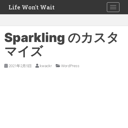
S
Life Won't Wait
TOGGLE
k
i
p
t
Sparkling のカスタ
o
m
マイズ
a
i
2021年2月5日
kwackr
WordPress
n
c
o
n
t
e
n
t