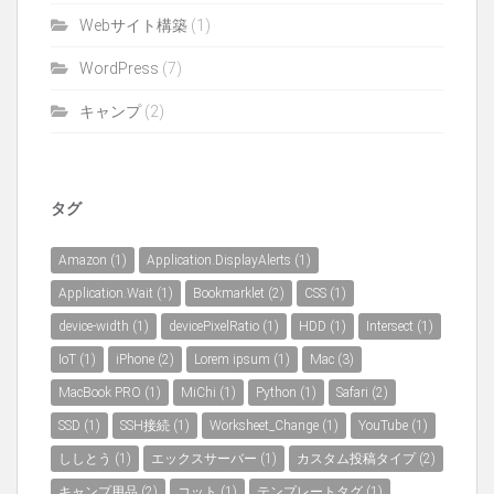
Webサイト構築
(1)
WordPress
(7)
キャンプ
(2)
タグ
Amazon
(1)
Application.DisplayAlerts
(1)
Application.Wait
(1)
Bookmarklet
(2)
CSS
(1)
device-width
(1)
devicePixelRatio
(1)
HDD
(1)
Intersect
(1)
IoT
(1)
iPhone
(2)
Lorem ipsum
(1)
Mac
(3)
MacBook PRO
(1)
MiChi
(1)
Python
(1)
Safari
(2)
SSD
(1)
SSH接続
(1)
Worksheet_Change
(1)
YouTube
(1)
ししとう
(1)
エックスサーバー
(1)
カスタム投稿タイプ
(2)
キャンプ用品
(2)
コット
(1)
テンプレートタグ
(1)