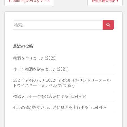
投
Sparkling のカスタマイズ
金魚水槽大掃除
稿
ナ
検
ビ
索:
ゲ
最近の投稿
ー
シ
梅酒を作りました(2022)
ョ
作った梅酒を飲みました(2021)
ン
2021年の終わりと2022年の始まりをサントリーオール
ドウイスキー干支ラベル”寅”で祝う
確認メッセージを非表示にするExcel VBA
セルの値が変更された時に処理を実行するExcel VBA