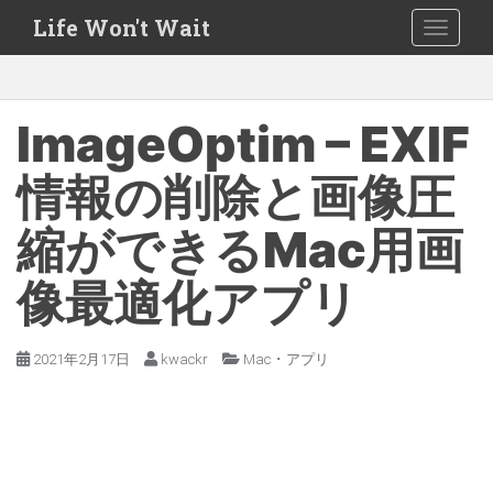
S
Life Won't Wait
TOGGLE
k
i
p
t
ImageOptim – EXIF
o
m
情報の削除と画像圧
a
縮ができるMac用画
i
n
像最適化アプリ
c
o
n
・
2021年2月17日
kwackr
Mac
アプリ
t
e
n
t