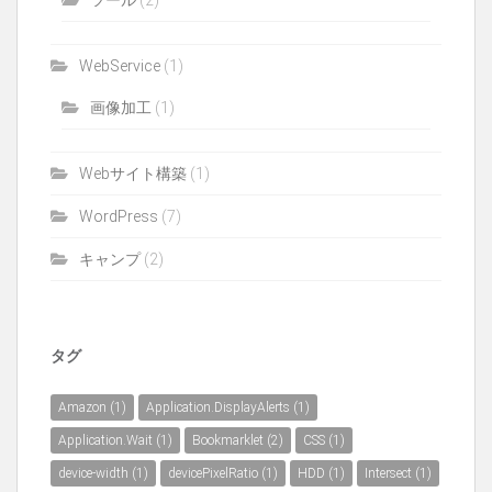
ツール
(2)
WebService
(1)
画像加工
(1)
Webサイト構築
(1)
WordPress
(7)
キャンプ
(2)
タグ
Amazon
(1)
Application.DisplayAlerts
(1)
Application.Wait
(1)
Bookmarklet
(2)
CSS
(1)
device-width
(1)
devicePixelRatio
(1)
HDD
(1)
Intersect
(1)