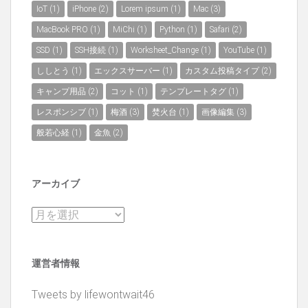
IoT
(1)
iPhone
(2)
Lorem ipsum
(1)
Mac
(3)
MacBook PRO
(1)
MiChi
(1)
Python
(1)
Safari
(2)
SSD
(1)
SSH接続
(1)
Worksheet_Change
(1)
YouTube
(1)
ししとう
(1)
エックスサーバー
(1)
カスタム投稿タイプ
(2)
キャンプ用品
(2)
コット
(1)
テンプレートタグ
(1)
レスポンシブ
(1)
梅酒
(3)
焚火台
(1)
画像編集
(3)
般若心経
(1)
金魚
(2)
アーカイブ
ア
ー
カ
運営者情報
イ
ブ
Tweets by lifewontwait46