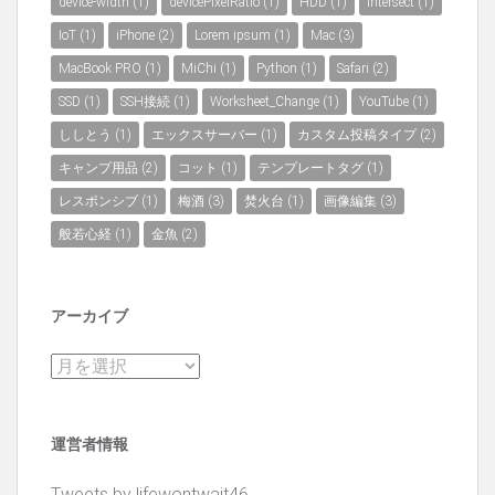
device-width
(1)
devicePixelRatio
(1)
HDD
(1)
Intersect
(1)
IoT
(1)
iPhone
(2)
Lorem ipsum
(1)
Mac
(3)
MacBook PRO
(1)
MiChi
(1)
Python
(1)
Safari
(2)
SSD
(1)
SSH接続
(1)
Worksheet_Change
(1)
YouTube
(1)
ししとう
(1)
エックスサーバー
(1)
カスタム投稿タイプ
(2)
キャンプ用品
(2)
コット
(1)
テンプレートタグ
(1)
レスポンシブ
(1)
梅酒
(3)
焚火台
(1)
画像編集
(3)
般若心経
(1)
金魚
(2)
アーカイブ
ア
ー
カ
運営者情報
イ
ブ
Tweets by lifewontwait46