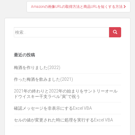
ナ
Amazonの画像URLの取得方法と商品URLを短くする方法
ビ
ゲ
検
ー
索:
シ
ョ
最近の投稿
ン
梅酒を作りました(2022)
作った梅酒を飲みました(2021)
2021年の終わりと2022年の始まりをサントリーオール
ドウイスキー干支ラベル”寅”で祝う
確認メッセージを非表示にするExcel VBA
セルの値が変更された時に処理を実行するExcel VBA