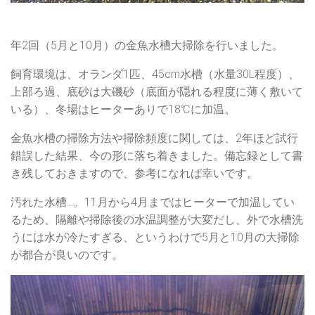
年2回（5月と10月）の金魚水槽大掃除を行いました。
飼育環境は、オランダ1匹、45cm水槽（水量30L程度）、
上部ろ過、底砂は大磯砂（底面が隠れる程度に薄く敷いて
いる）、冬場はヒーターありで18℃に加温。
金魚水槽の掃除方法や掃除頻度に関しては、2年ほど試行
錯誤した結果、今の形に落ち着きました。備忘録として書
き残しておきますので、参考になれば幸いです。
汚れた水槽…。11月から4月まではヒーターで加温してい
るため、隔離や掃除後の水温調整が大変だし、外で水槽洗
うには水が冷たすぎる、というわけで5月と10月の大掃除
が都合が良いのです。