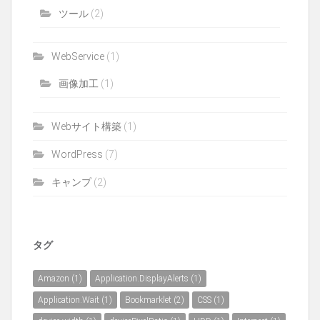
ツール
(2)
WebService
(1)
画像加工
(1)
Webサイト構築
(1)
WordPress
(7)
キャンプ
(2)
タグ
Amazon
(1)
Application.DisplayAlerts
(1)
Application.Wait
(1)
Bookmarklet
(2)
CSS
(1)