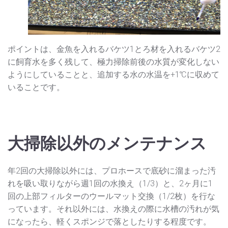
ポイントは、金魚を入れるバケツ1とろ材を入れるバケツ2
に飼育水を多く残して、極力掃除前後の水質が変化しない
ようにしていることと、追加する水の水温を+1℃に収めて
いることです。
大掃除以外のメンテナンス
年2回の大掃除以外には、プロホースで底砂に溜まった汚
れを吸い取りながら週1回の水換え（1/3）と、2ヶ月に1
回の上部フィルターのウールマット交換（1/2枚）を行な
っています。それ以外には、水換えの際に水槽の汚れが気
になったら、軽くスポンジで落としたりする程度です。