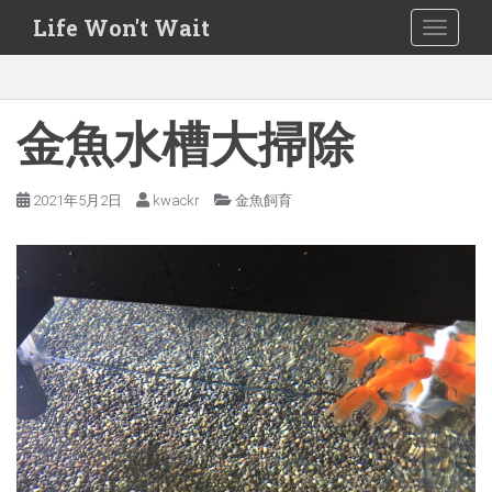
S
Life Won't Wait
TOGGLE
k
i
p
t
金魚水槽大掃除
o
m
2021年5月2日
kwackr
金魚飼育
a
i
n
c
o
n
t
e
n
t