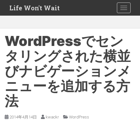
S
Life Won't Wait
TOGGLE
k
i
p
t
WordPressでセン
o
m
タリングされた横並
a
びナビゲーションメ
i
n
ニューを追加する方
c
o
法
n
t
e
2014年4月14日
kwackr
WordPress
n
t