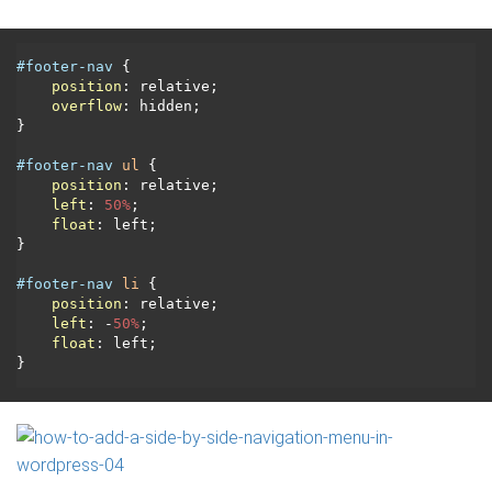
#footer-nav
 {

position
: relative;

overflow
: hidden;

}

#footer-nav
ul
 {

position
: relative;

left
: 
50%
;

float
: left;

}

#footer-nav
li
 {

position
: relative;

left
: -
50%
;

float
: left;
