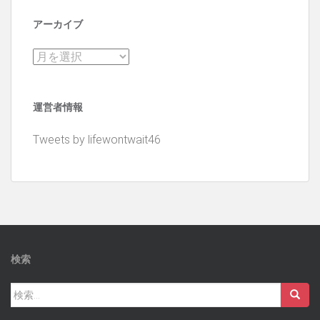
アーカイブ
ア
ー
カ
運営者情報
イ
ブ
Tweets by lifewontwait46
検索
検
索: