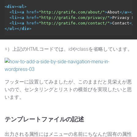
<
div
>
<
ul
>
<
li
>
<
a
href
=
"http://gratife.com/about/"
>
About
</
a
>
</
l
<
li
>
<
a
href
=
"http://gratife.com/privacy/"
>
Privacy Po
<
li
>
<
a
href
=
"http://gratife.com/contact/"
>
Contact
</
a
</
ul
>
</
div
>
※）上記のHTMLコードでは、idやclassを省略しています。
フッターに設置してみましたが、このままだと見栄えが悪
いので、センタリングとリストの横並びを実現したいと思
います。
テンプレートファイルの記述
出力される属性にはメニューの名前にちなんだ固有の属性