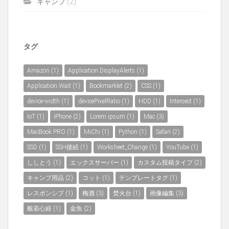
キャンプ
(2)
タグ
Amazon
(1)
Application.DisplayAlerts
(1)
Application.Wait
(1)
Bookmarklet
(2)
CSS
(1)
device-width
(1)
devicePixelRatio
(1)
HDD
(1)
Intersect
(1)
IoT
(1)
iPhone
(2)
Lorem ipsum
(1)
Mac
(3)
MacBook PRO
(1)
MiChi
(1)
Python
(1)
Safari
(2)
SSD
(1)
SSH接続
(1)
Worksheet_Change
(1)
YouTube
(1)
ししとう
(1)
エックスサーバー
(1)
カスタム投稿タイプ
(2)
キャンプ用品
(2)
コット
(1)
テンプレートタグ
(1)
レスポンシブ
(1)
梅酒
(3)
焚火台
(1)
画像編集
(3)
般若心経
(1)
金魚
(2)