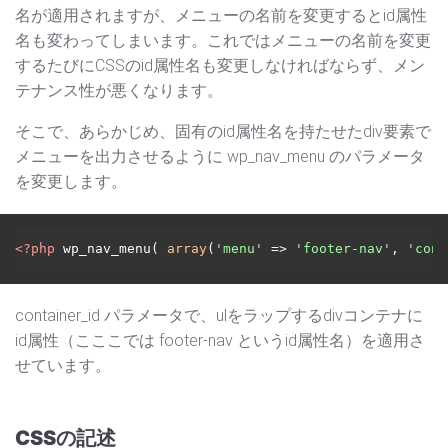
名が適用されますが、メニューの名前を変更するとid属性
名も変わってしまいます。これではメニューの名前を変更
するたびにCSSのid属性名も変更しなければならず、メン
テナンス性が悪くなります。
そこで、あらかじめ、固有のid属性名を持たせたdiv要素で
メニューを出力させるように wp_nav_menu のパラメータ
を変更します。
<?php
 wp_nav_menu( 
array
(
'menu'
 => 
'footer-nav'
, 
'cont
container_id パラメータで、ulをラップするdivコンテナに
id属性（こここでは footer-nav というid属性名）を適用さ
せています。
CSSの記述