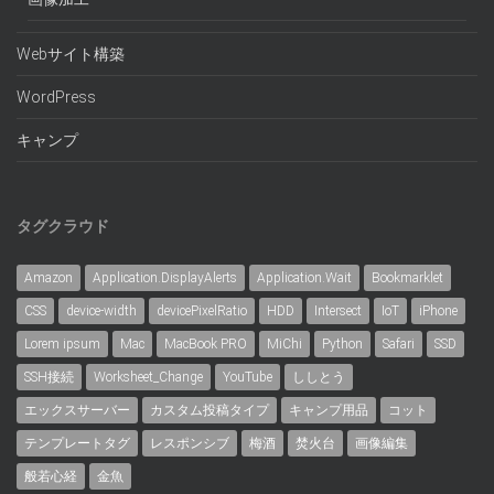
Webサイト構築
WordPress
キャンプ
タグクラウド
Amazon
Application.DisplayAlerts
Application.Wait
Bookmarklet
CSS
device-width
devicePixelRatio
HDD
Intersect
IoT
iPhone
Lorem ipsum
Mac
MacBook PRO
MiChi
Python
Safari
SSD
SSH接続
Worksheet_Change
YouTube
ししとう
エックスサーバー
カスタム投稿タイプ
キャンプ用品
コット
テンプレートタグ
レスポンシブ
梅酒
焚火台
画像編集
般若心経
金魚