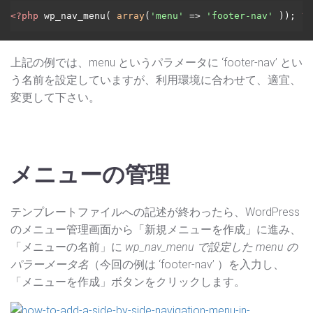
<?php
 wp_nav_menu( 
array
(
'menu'
 => 
'footer-nav'
 )); 
?>
上記の例では、menu というパラメータに ‘footer-nav’ とい
う名前を設定していますが、利用環境に合わせて、適宜、
変更して下さい。
メニューの管理
テンプレートファイルへの記述が終わったら、WordPress
のメニュー管理画面から「新規メニューを作成」に進み、
「メニューの名前」に
wp_nav_menu で設定した menu の
パラーメータ名
（今回の例は ‘footer-nav’ ）を入力し、
「メニューを作成」ボタンをクリックします。