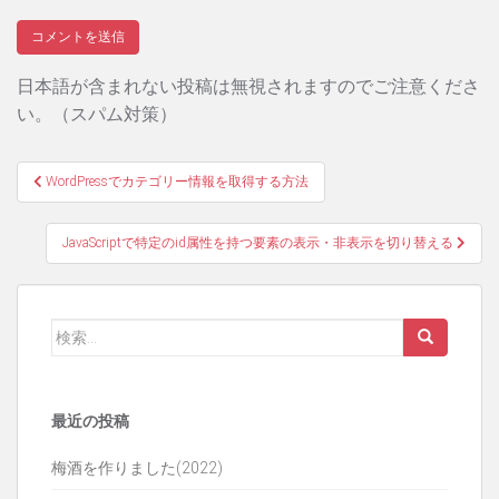
日本語が含まれない投稿は無視されますのでご注意くださ
い。（スパム対策）
投
WordPressでカテゴリー情報を取得する方法
稿
JavaScriptで特定のid属性を持つ要素の表示・非表示を切り替える
ナ
ビ
ゲ
検
索:
ー
シ
最近の投稿
ョ
梅酒を作りました(2022)
ン