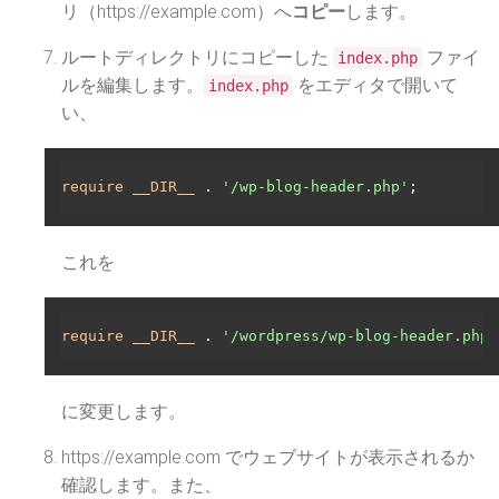
リ（https://example.com）へ
コピー
します。
ルートディレクトリにコピーした
ファイ
index.php
ルを編集します。
をエディタで開いて
index.php
い、
require
__DIR__
 . 
'/wp-blog-header.php'
これを
require
__DIR__
 . 
'/wordpress/wp-blog-header.php'
に変更します。
https://example.com でウェブサイトが表示されるか
確認します。また、