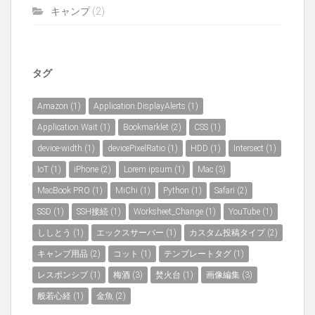
キャンプ
(2)
タグ
Amazon
(1)
Application.DisplayAlerts
(1)
Application.Wait
(1)
Bookmarklet
(2)
CSS
(1)
device-width
(1)
devicePixelRatio
(1)
HDD
(1)
Intersect
(1)
IoT
(1)
iPhone
(2)
Lorem ipsum
(1)
Mac
(3)
MacBook PRO
(1)
MiChi
(1)
Python
(1)
Safari
(2)
SSD
(1)
SSH接続
(1)
Worksheet_Change
(1)
YouTube
(1)
ししとう
(1)
エックスサーバー
(1)
カスタム投稿タイプ
(2)
キャンプ用品
(2)
コット
(1)
テンプレートタグ
(1)
レスポンシブ
(1)
梅酒
(3)
焚火台
(1)
画像編集
(3)
般若心経
(1)
金魚
(2)