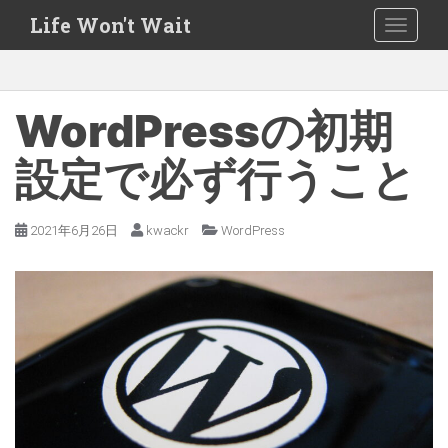
S
Life Won't Wait
TOGGLE
k
i
p
t
WordPressの初期
o
m
設定で必ず行うこと
a
i
2021年6月26日
kwackr
WordPress
n
c
o
n
t
e
n
t