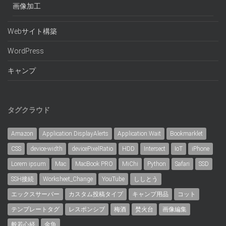
画像加工
Webサイト構築
WordPress
キャンプ
タグクラウド
Amazon
Application.DisplayAlerts
Application.Wait
Bookmarklet
CSS
device-width
devicePixelRatio
HDD
Intersect
IoT
iPhone
Lorem ipsum
Mac
MacBook PRO
MiChi
Python
Safari
SSD
SSH接続
Worksheet_Change
YouTube
ししとう
エックスサーバー
カスタム投稿タイプ
キャンプ用品
コット
テンプレートタグ
レスポンシブ
梅酒
焚火台
画像編集
般若心経
金魚