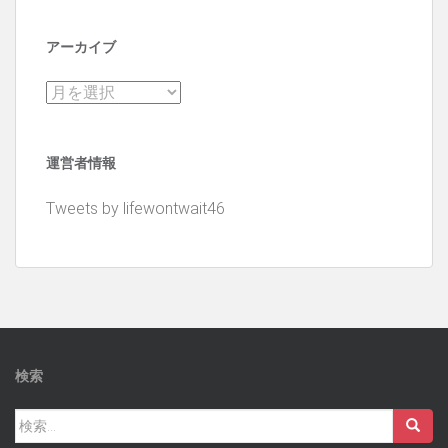
アーカイブ
ア
ー
カ
運営者情報
イ
ブ
Tweets by lifewontwait46
検索
検
索: